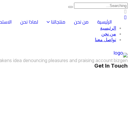
الرئيسية
من نحن
منتجاتنا
لماذا نحن
الاستد
الرئيسية
خام PP (Polypropylene)
خام الـ LDPE (البولي إيثيلين منخفض الكثافة)
من نحن
تواصل معنا
takens idea denouncing pleasures and praising account bizgen.
Get In Touch